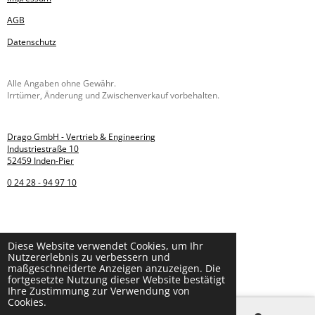
AGB
Datenschutz
Alle Angaben ohne Gewähr.
Irrtümer, Änderung und Zwischenverkauf vorbehalten.
Drago GmbH - Vertrieb & Engineering
Industriestraße 10
52459 Inden-Pier
0 24 28 - 94 97 10
Webdesign:
Diese Website verwendet Cookies, um Ihr
Nutzererlebnis zu verbessern und
I. Spies
maßgeschneiderte Anzeigen anzuzeigen. Die
© 2022 hydraulikhammer24.de
fortgesetzte Nutzung dieser Website bestätigt
Ihre Zustimmung zur Verwendung von
Cookies.