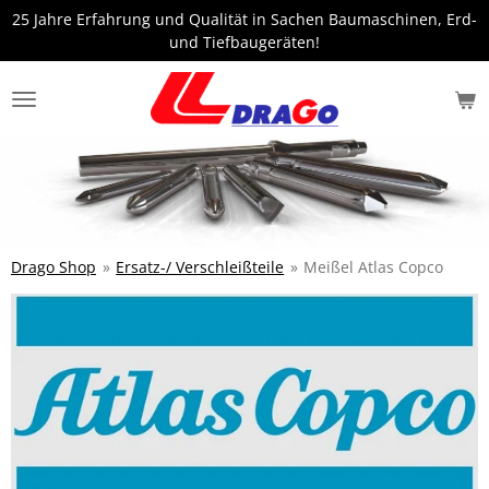
25 Jahre Erfahrung und Qualität in Sachen Baumaschinen, Erd-
Zum
und Tiefbaugeräten!
Hauptinhalt
springen
Drago Shop
»
Ersatz-/ Verschleißteile
»
Meißel Atlas Copco