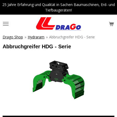
25 Jahre Erfahrung und Qualität in Sachen Baumaschinen, Erd- und
Zum
Tiefbaugeräten!
Hauptinhalt
springen
Drago Shop
»
Hydraram
»
Abbruchgreifer HDG - Serie
Abbruchgreifer HDG - Serie