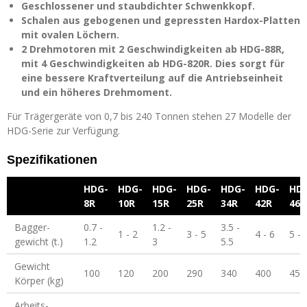
Geschlossener und staubdichter Schwenkkopf.
Schalen aus gebogenen und gepressten Hardox-Platten
mit ovalen Löchern.
2 Drehmotoren mit 2 Geschwindigkeiten ab HDG-88R,
mit 4 Geschwindigkeiten ab HDG-820R. Dies sorgt für
eine bessere Kraftverteilung auf die Antriebseinheit
und ein höheres Drehmoment.
Für Trägergeräte von 0,7 bis 240 Tonnen stehen 27 Modelle der
HDG-Serie zur Verfügung.
Spezifikationen
HDG-
HDG-
HDG-
HDG-
HDG-
HDG-
HD
8R
10R
15R
25R
34R
42R
46R
Bagger-
0.7 -
1.2 -
3.5 -
1 - 2
3 - 5
4 - 6
5 - 
gewicht (t.)
1.2
3
5.5
Gewicht
100
120
200
290
340
400
450
Körper (kg)
Arbeits-