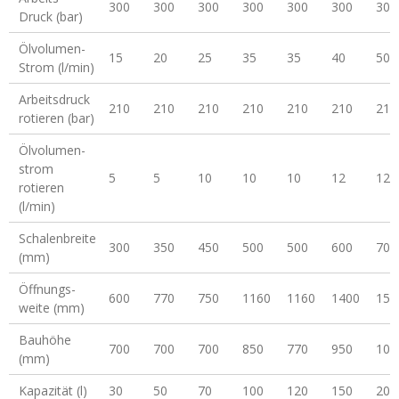
300
300
300
300
300
300
300
Druck (bar)
Ölvolumen-
15
20
25
35
35
40
50
Strom (l/min)
Arbeitsdruck
210
210
210
210
210
210
210
rotieren (bar)
Ölvolumen-
strom
5
5
10
10
10
12
12
rotieren
(l/min)
Schalenbreite
300
350
450
500
500
600
700
(mm)
Öffnungs-
600
770
750
1160
1160
1400
150
weite (mm)
Bauhöhe
700
700
700
850
770
950
100
(mm)
Kapazität (l)
30
50
70
100
120
150
200