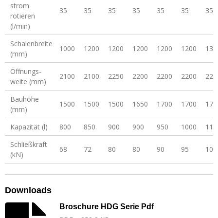
strom
35
35
35
35
35
35
35
rotieren
(l/min)
Schalenbreite
1000
1200
1200
1200
1200
1200
136
(mm)
Öffnungs-
2100
2100
2250
2200
2200
2200
220
weite (mm)
Bauhöhe
1500
1500
1500
1650
1700
1700
175
(mm)
Kapazität (l)
800
850
900
900
950
1000
110
Schließkraft
68
72
80
80
90
95
100
(kN)
Downloads
Broschure HDG Serie Pdf