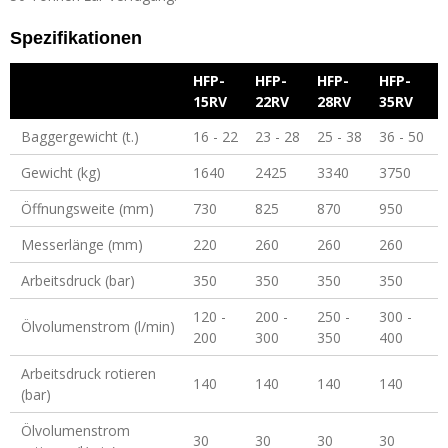
Spezifikationen
HFP-
HFP-
HFP-
HFP-
15RV
22RV
28RV
35RV
Baggergewicht (t.)
16 - 22
23 - 28
25 - 38
36 - 50
Gewicht (kg)
1640
2425
3340
3750
Öffnungsweite (mm)
730
825
870
950
Messerlänge (mm)
220
260
260
260
Arbeitsdruck (bar)
350
350
350
350
120 -
200 -
250 -
300 -
Ölvolumenstrom (l/min)
200
300
350
400
Arbeitsdruck rotieren
140
140
140
140
(bar)
Ölvolumenstrom
30
30
30
30