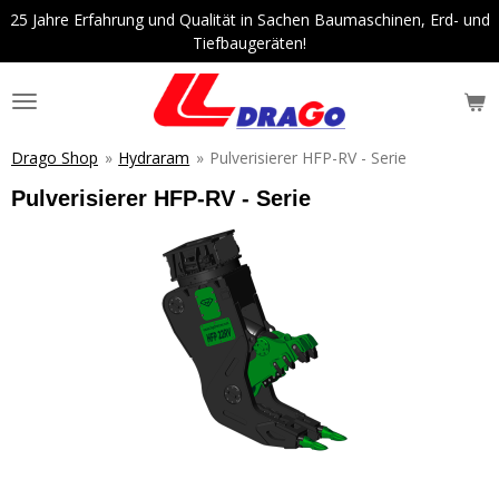
25 Jahre Erfahrung und Qualität in Sachen Baumaschinen, Erd- und
Zum
Tiefbaugeräten!
Hauptinhalt
springen
Drago Shop
»
Hydraram
»
Pulverisierer HFP-RV - Serie
Pulverisierer HFP-RV - Serie