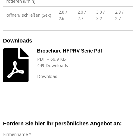
rotieren (l/min)
2.0 /
2.0 /
3.0 /
2.8 /
öffnen/ schließen (Sek)
2.6
2.7
3.2
2.7
Downloads
Broschure HFPRV Serie Pdf
PDF – 66,9 KB
449 Downloads
Download
Fordern Sie hier ihr persönliches Angebot an:
Firmenname *