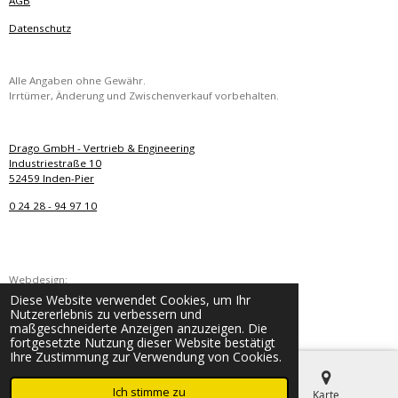
AGB
Datenschutz
Alle Angaben ohne Gewähr.
Irrtümer, Änderung und Zwischenverkauf vorbehalten.
Drago GmbH - Vertrieb & Engineering
Industriestraße 10
52459 Inden-Pier
0 24 28 - 94 97 10
Webdesign:
Diese Website verwendet Cookies, um Ihr
I. Spies
Nutzererlebnis zu verbessern und
© 2022 hydraulikhammer24.de
maßgeschneiderte Anzeigen anzuzeigen. Die
fortgesetzte Nutzung dieser Website bestätigt
Ihre Zustimmung zur Verwendung von Cookies.
Ich stimme zu
E-Mail
Telefon
Karte