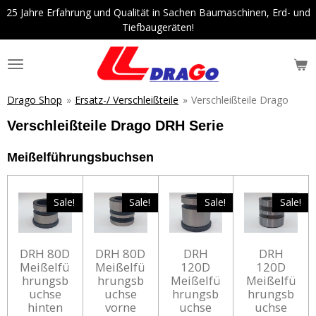
25 Jahre Erfahrung und Qualität in Sachen Baumaschinen, Erd- und
Zum
Tiefbaugeräten!
Hauptinhalt
springen
Drago Shop
»
Ersatz-/ Verschleißteile
»
Verschleißteile Drago
Verschleißteile Drago DRH Serie
Meißelführungsbuchsen
Sale!
Sale!
Sale!
Sale!
DRH 80D
DRH 80D
DRH
DRH
Meißelfü
Meißelfü
120D
120D
hrungsb
hrungsb
Meißelfü
Meißelfü
uchse
uchse
hrungsb
hrungsb
hinten
vorne
uchse
uchse