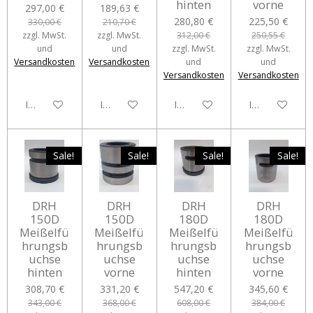
hinten
vorne
297,00 €
189,63 €
280,80 €
225,50 €
330,00 €
210,70 €
zzgl. MwSt.
zzgl. MwSt.
312,00 €
250,55 €
und
und
zzgl. MwSt.
zzgl. MwSt.
Versandkosten
Versandkosten
und
und
Versandkosten
Versandkosten
In den Warenkorb
In den Warenkorb
In den Warenkorb
In den Waren
Sale!
Sale!
Sale!
Sale!
DRH
DRH
DRH
DRH
150D
150D
180D
180D
Meißelfü
Meißelfü
Meißelfü
Meißelfü
hrungsb
hrungsb
hrungsb
hrungsb
uchse
uchse
uchse
uchse
hinten
vorne
hinten
vorne
308,70 €
331,20 €
547,20 €
345,60 €
343,00 €
368,00 €
608,00 €
384,00 €