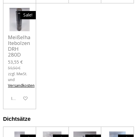
Sale!
Meißelha
ltebolzen
DRH
280D
53,55 €
59,50 €
zzgl. MwSt.
und
Versandkosten
In den Warenkorb
Dichtsätze