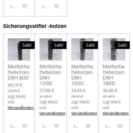
In den Warenkorb
In den Warenkorb
Sicherungsstifte/ -bolzen
Sale!
Sale!
Sale!
Sale!
Meißelha
Meißelha
Meißelha
Meißelha
ltebolzen
ltebolzen
ltebolzen
ltebolzen
DRH 80D
DRH
DRH
DRH
120D
150D
180D
24,10 €
27,90 €
34,65 €
42,66 €
26,75 €
zzgl. MwSt.
31,00 €
38,50 €
47,40 €
und
zzgl. MwSt.
zzgl. MwSt.
zzgl. MwSt.
Versandkosten
und
und
und
Versandkosten
Versandkosten
Versandkosten
In den Warenkorb
In den Warenkorb
In den Warenkorb
In den Waren