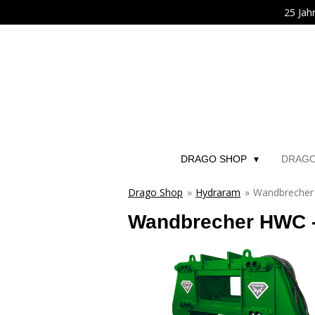
25 Jah
Zum
Hauptinhalt
springen
DRAGO SHOP
DRAG
Drago Shop
»
Hydraram
»
Wandbrecher 
Wandbrecher HWC -