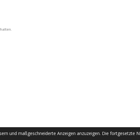
halten.
sern und maßgeschneiderte Anzeigen anzuzeigen. Die fortgesetzte Nu