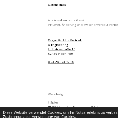
Datenschutz
Alle Angaben ohne Gewähr.
Irrtümer, Änderung und Zwischenverkauf vorbe
Drago GmbH - Vertrieb
& Engineering
Industriestraße 10
52459 Inden-Pier
0 24 28 - 94 97 10
Webdesign:
I. Spies
© 2022 hydraulikhammer24.de
Diese Website verwendet Cookies, um Ihr Nutzererlebnis zu verbes
Zustimmung zur Verwendung von Cookies.