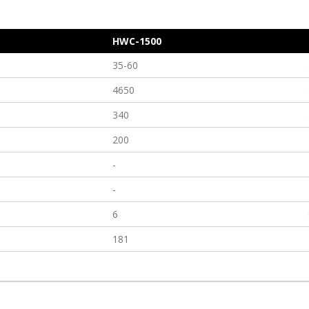
HWC-1500
35-60
4650
340
200
-
-
6
181