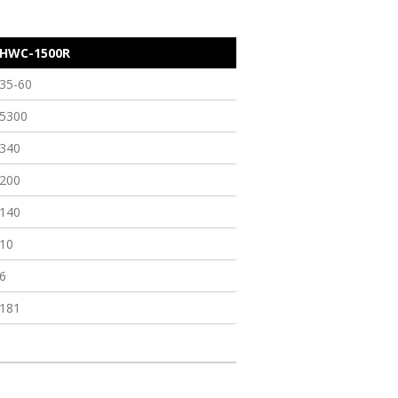
HWC-1500R
35-60
5300
340
200
140
10
6
181