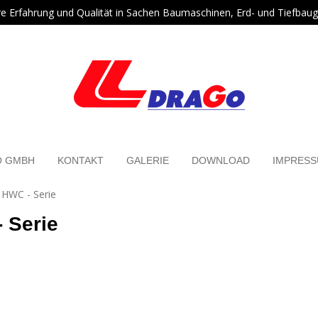
re Erfahrung und Qualität in Sachen Baumaschinen, Erd- und Tiefbaug
O GMBH
KONTAKT
GALERIE
DOWNLOAD
IMPRES
HWC - Serie
 Serie