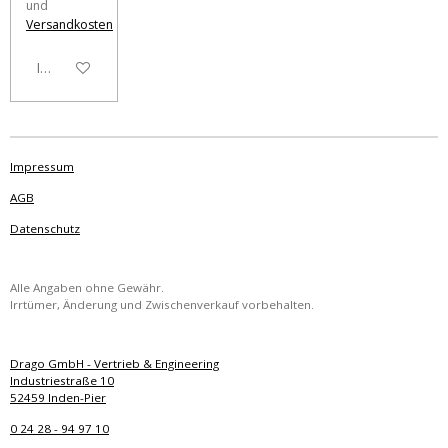
und
Versandkosten
In den Warenkorb
Impressum
AGB
Datenschutz
Alle Angaben ohne Gewähr.
Irrtümer, Änderung und Zwischenverkauf vorbehalten.
Drago GmbH - Vertrieb & Engineering
Industriestraße 10
52459 Inden-Pier
0 24 28 - 94 97 10