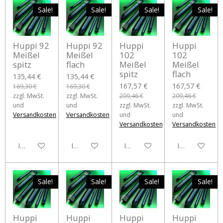
Sale!
Sale!
Sale!
Sale!
Huppi 92
Huppi 92
Huppi
Huppi
Meißel
Meißel
102
102
spitz
flach
Meißel
Meißel
spitz
flach
135,44 €
135,44 €
167,57 €
167,57 €
169,30 €
169,30 €
zzgl. MwSt.
zzgl. MwSt.
209,46 €
209,46 €
und
und
zzgl. MwSt.
zzgl. MwSt.
Versandkosten
Versandkosten
und
und
Versandkosten
Versandkosten
In den Warenkorb
In den Warenkorb
In den Warenkorb
In den Waren
Sale!
Sale!
Sale!
Sale!
Huppi
Huppi
Huppi
Huppi