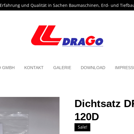
 Erfahrung und Qualität in Sachen Baumaschinen, Erd- und Tiefba
O GMBH
KONTAKT
GALERIE
DOWNLOAD
IMPRES
Dichtsatz
120D
Sale!