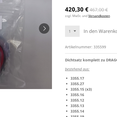
420,30 €
467,00 €
zzgl. MwSt. und
Versandkosten
In den Warenk
Artikelnummer:
335599
Dichtsatz komplett zu DRA
bestehend aus:
3355.17
3355.27
3355.15 (x3)
3355.16
3355.12
3355.13
3355.14
3355.19