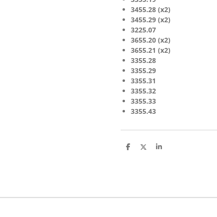
3455.28 (x2)
3455.29 (x2)
3225.07
3655.20 (x2)
3655.21 (x2)
3355.28
3355.29
3355.31
3355.32
3355.33
3355.43
T
T
T
e
e
e
i
i
i
l
l
l
e
e
e
n
n
n