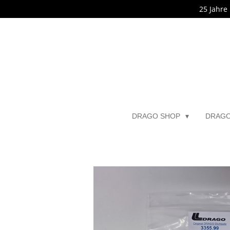
25 Jahre
Zum
Hauptinhalt
springen
DRAGO SHOP
DRAG