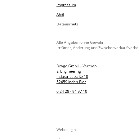
Impressum
AGB
Datenschutz
Alle Angaben ohne Gewähr.
Irrtümer, Änderung und Zwischenverkauf vorbe
Drago GmbH - Vertrieb
& Engineering
Industriestraße 10
52459 Inden-Pier
0 24 28 - 94 97 10
Webdesign: