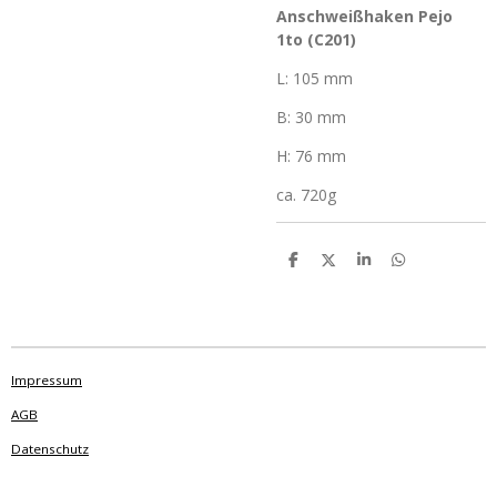
Anschweißhaken Pejo
1to (C201)
L: 105 mm
B: 30 mm
H: 76 mm
ca. 720g
T
T
T
T
e
e
e
e
i
i
i
i
l
l
l
l
e
e
e
e
n
n
n
n
Impressum
AGB
Datenschutz