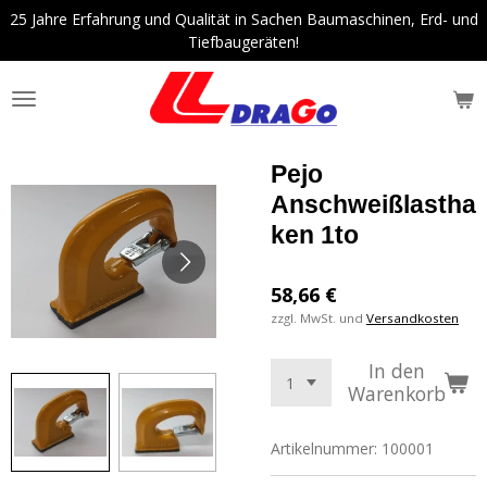
25 Jahre Erfahrung und Qualität in Sachen Baumaschinen, Erd- und
Zum
Tiefbaugeräten!
Hauptinhalt
springen
Pejo
Anschweißlastha
ken 1to
58,66 €
zzgl. MwSt. und
Versandkosten
In den
Warenkorb
Artikelnummer:
100001