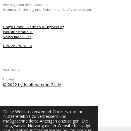
Alle Angaben ohne Gewähr.
Irrtümer, Änderung und Zwischenverkauf vorbehalten.
Drago GmbH - Vertrieb & Engineering
Industriestraße 10
52459 Inden-Pier
0 24 28 - 94 97 10
Webdesign:
I. Spies
© 2022 hydraulikhammer24.de
Diese Website verwendet Cookies, um Ihr
Nutzererlebnis zu verbessern und
maßgeschneiderte Anzeigen anzuzeigen. Die
fortgesetzte Nutzung dieser Website bestätigt
Ihre Zustimmung zur Verwendung von Cookies.