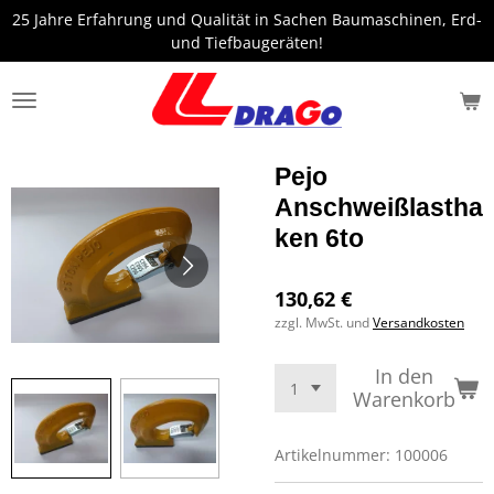
25 Jahre Erfahrung und Qualität in Sachen Baumaschinen, Erd-
Zum
und Tiefbaugeräten!
Hauptinhalt
springen
Pejo
Anschweißlastha
ken 6to
130,62 €
zzgl. MwSt. und
Versandkosten
In den
Warenkorb
Artikelnummer:
100006