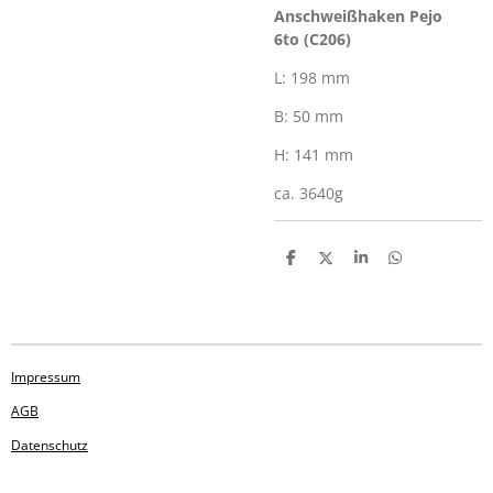
Anschweißhaken Pejo
6to (C206)
L: 198 mm
B: 50 mm
H: 141 mm
ca. 3640g
T
T
T
T
e
e
e
e
i
i
i
i
l
l
l
l
e
e
e
e
n
n
n
n
Impressum
AGB
Datenschutz