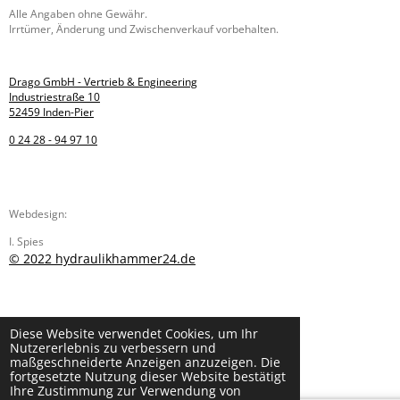
Alle Angaben ohne Gewähr.
Irrtümer, Änderung und Zwischenverkauf vorbehalten.
Drago GmbH - Vertrieb & Engineering
Industriestraße 10
52459 Inden-Pier
0 24 28 - 94 97 10
Webdesign:
I. Spies
© 2022 hydraulikhammer24.de
Diese Website verwendet Cookies, um Ihr
Nutzererlebnis zu verbessern und
maßgeschneiderte Anzeigen anzuzeigen. Die
fortgesetzte Nutzung dieser Website bestätigt
Ihre Zustimmung zur Verwendung von