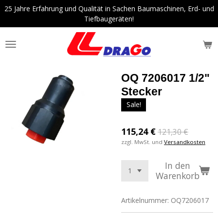
25 Jahre Erfahrung und Qualität in Sachen Baumaschinen, Erd- und
Zum
Tiefbaugeräten!
Hauptinhalt
springen
OQ 7206017 1/2"
Stecker
Sale!
115,24 €
121,30 €
zzgl. MwSt. und
Versandkosten
In den
Warenkorb
Artikelnummer:
OQ7206017