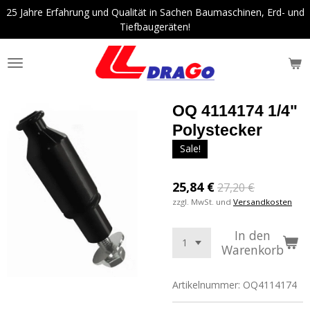
25 Jahre Erfahrung und Qualität in Sachen Baumaschinen, Erd- und
Zum
Tiefbaugeräten!
Hauptinhalt
springen
OQ 4114174 1/4"
Polystecker
Sale!
25,84 €
27,20 €
zzgl. MwSt. und
Versandkosten
In den
Warenkorb
Artikelnummer:
OQ4114174