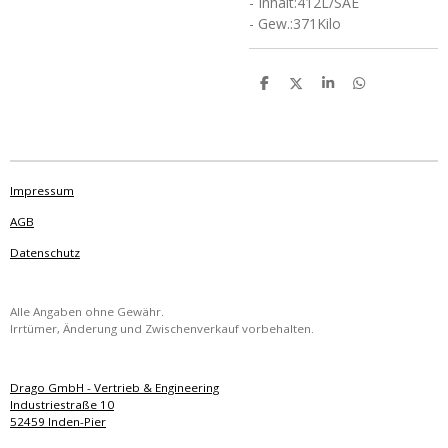
- Inhalt:412L/SAE
- Gew.:371Kilo
T
T
T
T
e
e
e
e
i
i
i
i
l
l
l
l
e
e
e
e
n
n
n
n
Impressum
AGB
Datenschutz
Alle Angaben ohne Gewähr.
Irrtümer, Änderung und Zwischenverkauf vorbehalten.
Drago GmbH - Vertrieb & Engineering
Industriestraße 10
52459 Inden-Pier