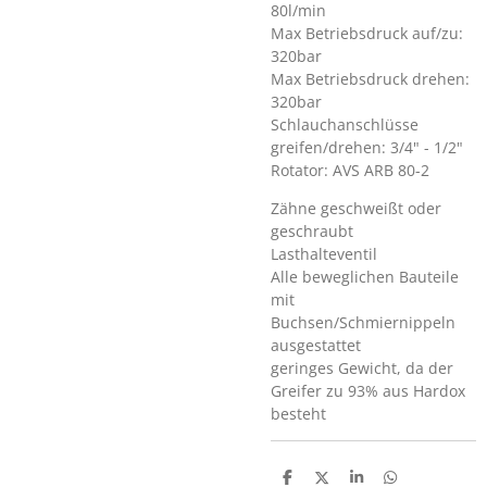
80l/min
Max Betriebsdruck auf/zu:
320bar
Max Betriebsdruck drehen:
320bar
Schlauchanschlüsse
greifen/drehen: 3/4" - 1/2"
Rotator: AVS ARB 80-2
Zähne geschweißt oder
geschraubt
Lasthalteventil
Alle beweglichen Bauteile
mit
Buchsen/Schmiernippeln
ausgestattet
geringes Gewicht, da der
Greifer zu 93% aus Hardox
besteht
T
T
T
T