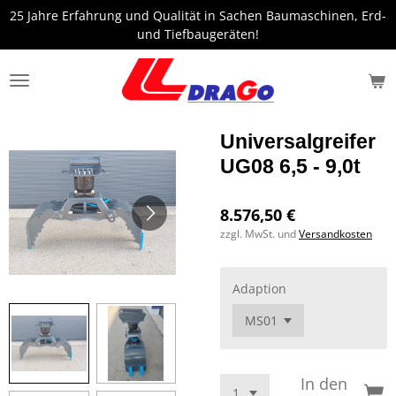
25 Jahre Erfahrung und Qualität in Sachen Baumaschinen, Erd-
Zum
und Tiefbaugeräten!
Hauptinhalt
springen
Universalgreifer
UG08 6,5 - 9,0t
8.576,50 €
zzgl. MwSt. und
Versandkosten
Adaption
In den