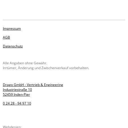
e
e
e
e
i
i
i
i
l
l
l
l
e
e
e
e
n
n
n
n
Impressum
AGB
Datenschutz
Alle Angaben ohne Gewähr.
Irrtümer, Änderung und Zwischenverkauf vorbehalten.
Drago GmbH - Vertrieb & Engineering
Industriestraße 10
52459 Inden-Pier
0 24 28 - 94 97 10
Webdesign: