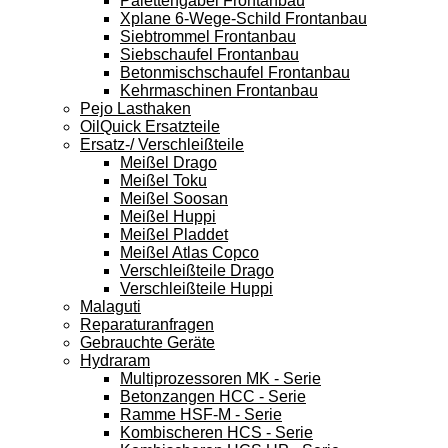
Palettengabel Frontanbau
Xplane 6-Wege-Schild Frontanbau
Siebtrommel Frontanbau
Siebschaufel Frontanbau
Betonmischschaufel Frontanbau
Kehrmaschinen Frontanbau
Pejo Lasthaken
OilQuick Ersatzteile
Ersatz-/ Verschleißteile
Meißel Drago
Meißel Toku
Meißel Soosan
Meißel Huppi
Meißel Pladdet
Meißel Atlas Copco
Verschleißteile Drago
Verschleißteile Huppi
Malaguti
Reparaturanfragen
Gebrauchte Geräte
Hydraram
Multiprozessoren MK - Serie
Betonzangen HCC - Serie
Ramme HSF-M - Serie
Kombischeren HCS - Serie