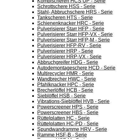
Kombischeren HCS UP - Serie
Schrottschere HSS - Serie
Stahl- Abbruchschere HRS - Serie
Tankscheren HTS - Serie
Schienenknacker HRC - Serie
Pulverisierer Starr HFP - Serie
Pulverisierer Starr HFP-VX - Serie
Pulverisierer Starr HFP-M - Serie
Pulverisierer HFP-RV - Serie
Pulverisierer HRP - Serie
Pulverisierer HRP-VX - Serie
Abbruchgreifer HDG - Serie
Autodemontageschere HCD - Serie
Multirecycler HMR - Serie
Wandbrecher HWC - Serie
Pfahlknacker HPC - Serie
Brecherlöffel HCB - Serie
Sieblöffel HSB - Serie
Vibrations-Sieblöffel HVB - Serie
Powerscreener HPS - Serie
Powerscreener HBS - Serie
Rüttelplatten HC - Serie
Rüttelplatten HC-PD - Serie
Spundwandramme HRV - Serie
Ramme HSF-B - Serie