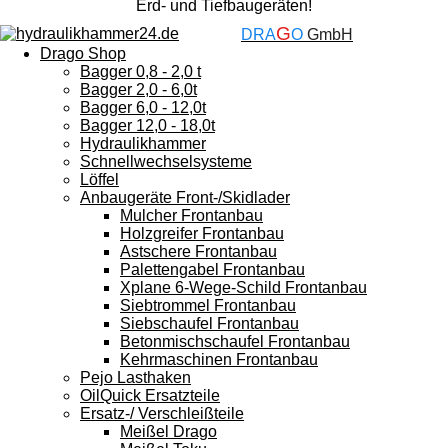
Erd- und Tiefbaugeräten!
G
DRA
O
GmbH
Drago Shop
Bagger 0,8 - 2,0 t
Bagger 2,0 - 6,0t
Bagger 6,0 - 12,0t
Bagger 12,0 - 18,0t
Hydraulikhammer
Schnellwechselsysteme
Löffel
Anbaugeräte Front-/Skidlader
Mulcher Frontanbau
Holzgreifer Frontanbau
Astschere Frontanbau
Palettengabel Frontanbau
Xplane 6-Wege-Schild Frontanbau
Siebtrommel Frontanbau
Siebschaufel Frontanbau
Betonmischschaufel Frontanbau
Kehrmaschinen Frontanbau
Pejo Lasthaken
OilQuick Ersatzteile
Ersatz-/ Verschleißteile
Meißel Drago