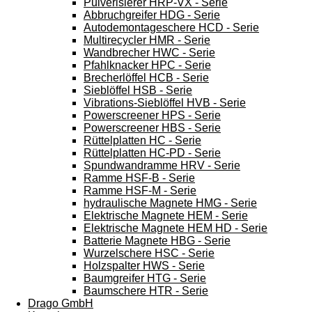
Pulverisierer HRP-VX - Serie
Abbruchgreifer HDG - Serie
Autodemontageschere HCD - Serie
Multirecycler HMR - Serie
Wandbrecher HWC - Serie
Pfahlknacker HPC - Serie
Brecherlöffel HCB - Serie
Sieblöffel HSB - Serie
Vibrations-Sieblöffel HVB - Serie
Powerscreener HPS - Serie
Powerscreener HBS - Serie
Rüttelplatten HC - Serie
Rüttelplatten HC-PD - Serie
Spundwandramme HRV - Serie
Ramme HSF-B - Serie
Ramme HSF-M - Serie
hydraulische Magnete HMG - Serie
Elektrische Magnete HEM - Serie
Elektrische Magnete HEM HD - Serie
Batterie Magnete HBG - Serie
Wurzelschere HSC - Serie
Holzspalter HWS - Serie
Baumgreifer HTG - Serie
Baumschere HTR - Serie
Drago GmbH