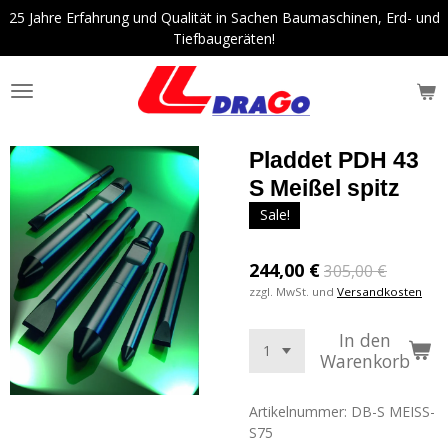
25 Jahre Erfahrung und Qualität in Sachen Baumaschinen, Erd- und
Zum
Tiefbaugeräten!
Hauptinhalt
springen
Pladdet PDH 43
S Meißel spitz
Sale!
244,00 €
305,00 €
zzgl. MwSt. und
Versandkosten
In den
Warenkorb
Artikelnummer:
DB-S MEISS-
S75