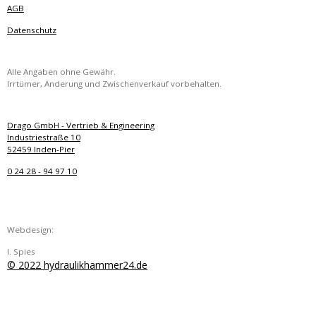
AGB
Datenschutz
Alle Angaben ohne Gewähr.
Irrtümer, Änderung und Zwischenverkauf vorbehalten.
Drago GmbH - Vertrieb & Engineering
Industriestraße 10
52459 Inden-Pier
0 24 28 - 94 97 10
Webdesign:
I. Spies
© 2022 hydraulikhammer24.de