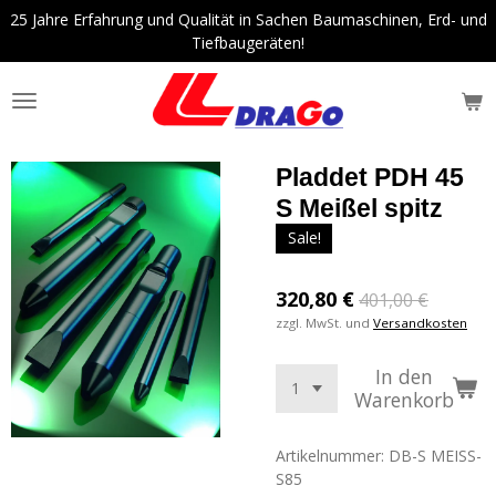
25 Jahre Erfahrung und Qualität in Sachen Baumaschinen, Erd- und
Zum
Tiefbaugeräten!
Hauptinhalt
springen
Pladdet PDH 45
S Meißel spitz
Sale!
320,80 €
401,00 €
zzgl. MwSt. und
Versandkosten
In den
Warenkorb
Artikelnummer:
DB-S MEISS-
S85