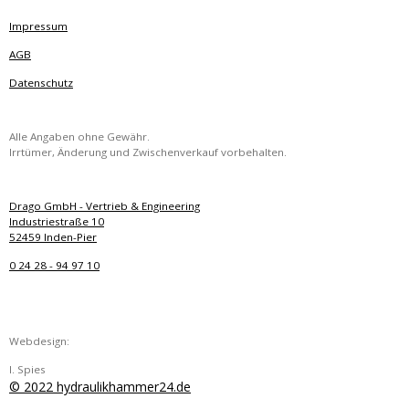
Impressum
AGB
Datenschutz
Alle Angaben ohne Gewähr.
Irrtümer, Änderung und Zwischenverkauf vorbehalten.
Drago GmbH - Vertrieb & Engineering
Industriestraße 10
52459 Inden-Pier
0 24 28 - 94 97 10
Webdesign:
I. Spies
© 2022 hydraulikhammer24.de