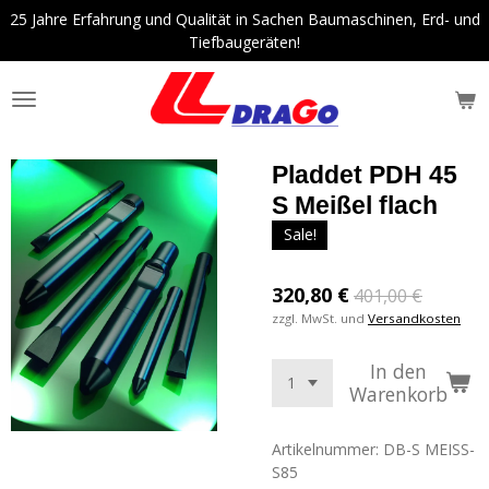
25 Jahre Erfahrung und Qualität in Sachen Baumaschinen, Erd- und
Zum
Tiefbaugeräten!
Hauptinhalt
springen
Pladdet PDH 45
S Meißel flach
Sale!
320,80 €
401,00 €
zzgl. MwSt. und
Versandkosten
In den
Warenkorb
Artikelnummer:
DB-S MEISS-
S85