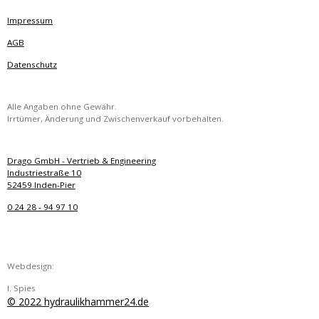
Impressum
AGB
Datenschutz
Alle Angaben ohne Gewähr.
Irrtümer, Änderung und Zwischenverkauf vorbehalten.
Drago GmbH - Vertrieb & Engineering
Industriestraße 10
52459 Inden-Pier
0 24 28 - 94 97 10
Webdesign:
I. Spies
© 2022 hydraulikhammer24.de