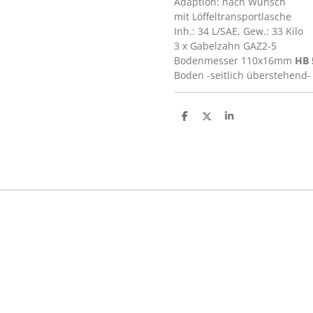
Adaption: nach Wunsch
mit Löffeltransportlasche
Inh.: 34 L/SAE, Gew.: 33 Kilo
3 x Gabelzahn GAZ2-5
Bodenmesser 110x16mm
HB 
Boden -seitlich überstehend
T
T
T
e
e
e
i
i
i
l
l
l
e
e
e
n
n
n