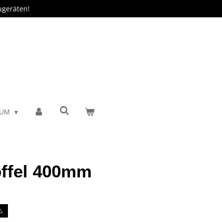
ugeräten!
SUM
öffel 400mm
️