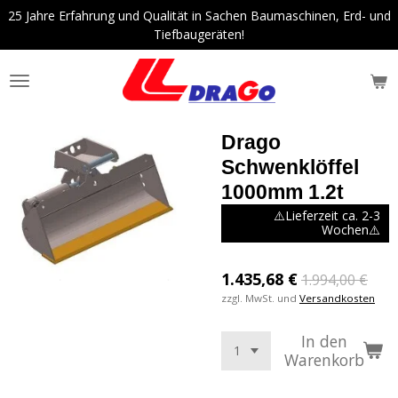
25 Jahre Erfahrung und Qualität in Sachen Baumaschinen, Erd- und
Zum
Tiefbaugeräten!
Hauptinhalt
springen
Drago
Schwenklöffel
1000mm 1.2t
⚠️Lieferzeit ca. 2-3
Wochen⚠️
1.435,68 €
1.994,00 €
zzgl. MwSt. und
Versandkosten
In den
Warenkorb