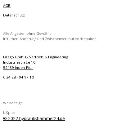
AGB
Datenschutz
Alle Angaben ohne Gewähr.
Irrtümer, Änderung und Zwischenverkauf vorbehalten.
Drago GmbH - Vertrieb & Engineering
Industriestraße 10
52459 Inden-Pier
0 24 28 - 94 97 10
Webdesign:
I. Spies
© 2022 hydraulikhammer24.de