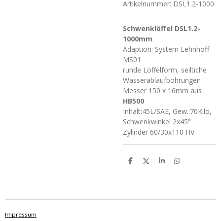
Artikelnummer:
DSL1.2-1000
Schwenklöffel DSL1.2-
1000mm
Adaption: System Lehnhoff
MS01
runde Löffelform, seiltiche
Wasserablaufbohrungen
Messer 150 x 16mm aus
HB500
Inhalt:45L/SAE, Gew.:70Kilo,
Schwenkwinkel 2x45°
Zylinder 60/30x110 HV
T
T
T
T
e
e
e
e
i
i
i
i
l
l
l
l
e
e
e
e
n
n
n
n
Impressum