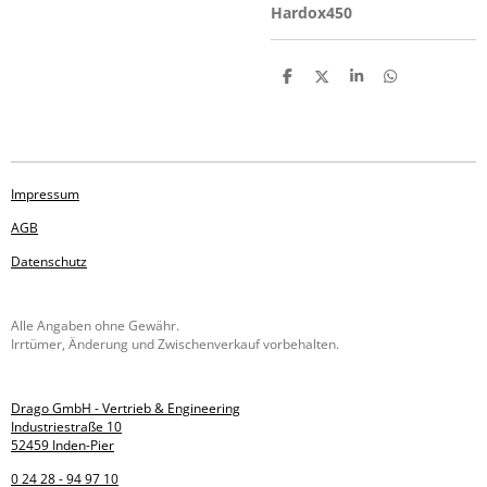
Hardox450
T
T
T
T
e
e
e
e
i
i
i
i
l
l
l
l
e
e
e
e
n
n
n
n
Impressum
AGB
Datenschutz
Alle Angaben ohne Gewähr.
Irrtümer, Änderung und Zwischenverkauf vorbehalten.
Drago GmbH - Vertrieb & Engineering
Industriestraße 10
52459 Inden-Pier
0 24 28 - 94 97 10