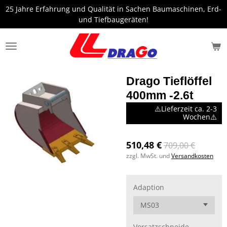
25 Jahre Erfahrung und Qualität in Sachen Baumaschinen, Erd-
Zum
und Tiefbaugeräten!
Hauptinhalt
springen
Drago Tieflöffel
400mm -2.6t
⚠️Lieferzeit ca. 2-3
Wochen⚠️
510,48 €
709,00 €
zzgl. MwSt. und
Versandkosten
Adaption
Vorsatzschneide