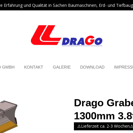
re Erfahrung und Qualität in Sachen Baumaschinen, Erd- und Tiefbaug
O GMBH
KONTAKT
GALERIE
DOWNLOAD
IMPRES
Drago Grab
1300mm 3.8
⚠️Lieferzeit ca. 2-3 Wochen⚠