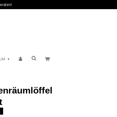
eräten!
SUM
enräumlöffel
t
️