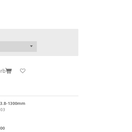
orb
L3.8-1300mm
S03
00