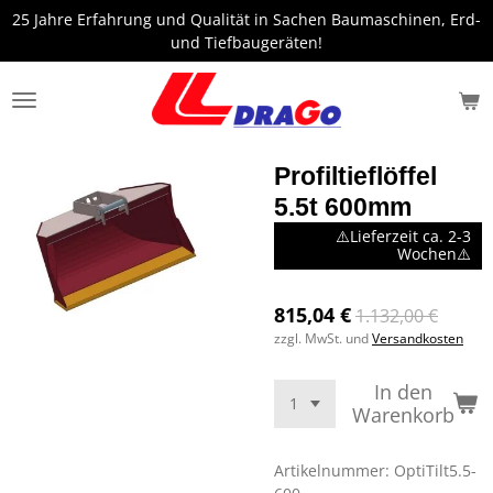
25 Jahre Erfahrung und Qualität in Sachen Baumaschinen, Erd-
Zum
und Tiefbaugeräten!
Hauptinhalt
springen
Profiltieflöffel
5.5t 600mm
⚠️Lieferzeit ca. 2-3
Wochen⚠️
815,04 €
1.132,00 €
zzgl. MwSt. und
Versandkosten
In den
Warenkorb
Artikelnummer:
OptiTilt5.5-