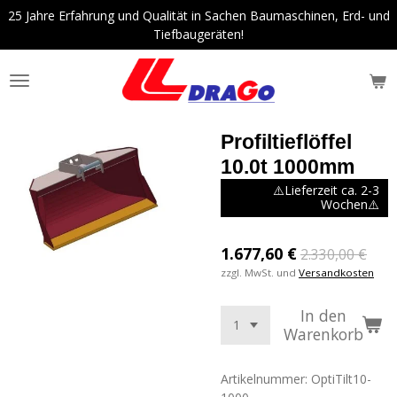
25 Jahre Erfahrung und Qualität in Sachen Baumaschinen, Erd- und
Zum
Tiefbaugeräten!
Hauptinhalt
springen
Profiltieflöffel
10.0t 1000mm
⚠️Lieferzeit ca. 2-3
Wochen⚠️
1.677,60 €
2.330,00 €
zzgl. MwSt. und
Versandkosten
In den
Warenkorb
Artikelnummer:
OptiTilt10-