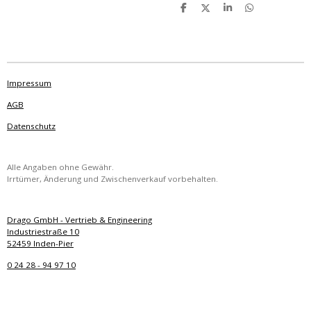
T
T
T
T
e
e
e
e
i
i
i
i
l
l
l
l
e
e
e
e
n
n
n
n
Impressum
AGB
Datenschutz
Alle Angaben ohne Gewähr.
Irrtümer, Änderung und Zwischenverkauf vorbehalten.
Drago GmbH - Vertrieb & Engineering
Industriestraße 10
52459 Inden-Pier
0 24 28 - 94 97 10