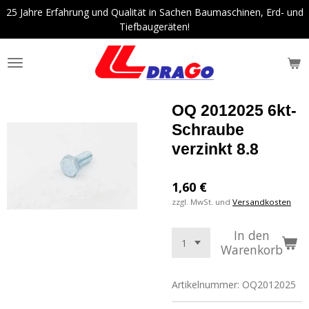
25 Jahre Erfahrung und Qualität in Sachen Baumaschinen, Erd- und
Zum
Tiefbaugeräten!
Hauptinhalt
springen
OQ 2012025 6kt-
Schraube
verzinkt 8.8
1,60 €
zzgl. MwSt. und
Versandkosten
In den
Warenkorb
Artikelnummer:
OQ2012025