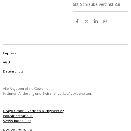
6kt-Schraube verzinkt 8.8
T
T
T
T
e
e
e
e
i
i
i
i
l
l
l
l
e
e
e
e
n
n
n
n
Impressum
AGB
Datenschutz
Alle Angaben ohne Gewähr.
Irrtümer, Änderung und Zwischenverkauf vorbehalten.
Drago GmbH - Vertrieb & Engineering
Industriestraße 10
52459 Inden-Pier
0 24 28 - 94 97 10