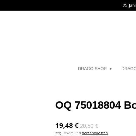
25 Jah
Zum
Hauptinhalt
springen
DRAGO SHOP
DRAG
OQ 75018804 Bol
19,48 €
20,50 €
zzgl. MwSt. und
Versandkosten