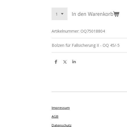
In den Warenkorb
Artikelnummer:
OQ75018804
Bolzen für Fallsicherung II - OQ 45/-5
T
T
T
e
e
e
i
i
i
l
l
l
e
e
e
n
n
n
Impressum
AGB
Datenschutz