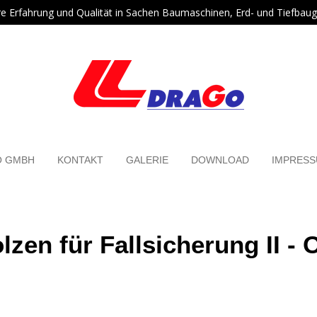
re Erfahrung und Qualität in Sachen Baumaschinen, Erd- und Tiefbaug
O GMBH
KONTAKT
GALERIE
DOWNLOAD
IMPRES
zen für Fallsicherung II - 