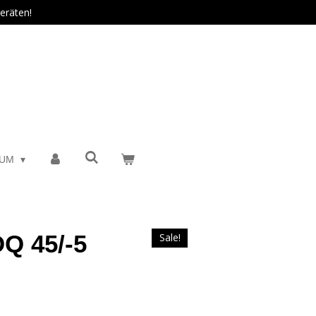
eräten!
SUM
OQ 45/-5
Sale!