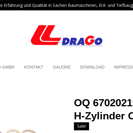
re Erfahrung und Qualität in Sachen Baumaschinen, Erd- und Tiefbaug
O GMBH
KONTAKT
GALERIE
DOWNLOAD
IMPRES
OQ 6702021
H-Zylinder 
Sale!