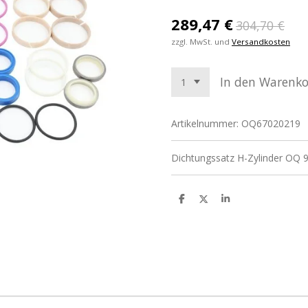
289,47 €
304,70 €
zzgl. MwSt. und
Versandkosten
In den Warenk
Artikelnummer:
OQ67020219
Dichtungssatz H-Zylinder OQ 9
T
T
T
e
e
e
i
i
i
l
l
l
e
e
e
n
n
n