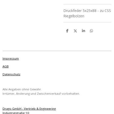
Druckfeder 5x25x88 - zu CSS
Riegelbolzen
T
T
T
T
e
e
e
e
i
i
i
i
l
l
l
l
e
e
e
e
n
n
n
n
Impressum
AGB
Datenschutz
Alle Angaben ohne Gewähr.
Irrtümer, Änderung und Zwischenverkauf vorbehalten.
Drago GmbH - Vertrieb & Engineering
Industriestraße 10