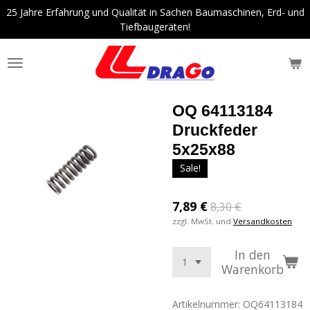
25 Jahre Erfahrung und Qualität in Sachen Baumaschinen, Erd- und
Zum
Tiefbaugeräten!
Hauptinhalt
springen
OQ 64113184
Druckfeder
5x25x88
Sale!
7,89 €
8,30 €
zzgl. MwSt. und
Versandkosten
In den
Warenkorb
Artikelnummer:
OQ64113184