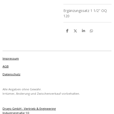
Ergänzungssatz 1 1/2" OQ
120
T
T
T
T
e
e
e
e
i
i
i
i
l
l
l
l
e
e
e
e
n
n
n
n
Impressum
AGB
Datenschutz
Alle Angaben ohne Gewähr.
Irrtümer, Änderung und Zwischenverkauf vorbehalten.
Drago GmbH - Vertrieb & Engineering
Industriestraße 10