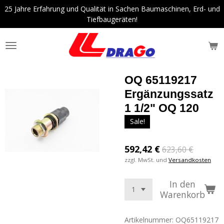
25 Jahre Erfahrung und Qualität in Sachen Baumaschinen, Erd- und
Zum
Tiefbaugeräten!
Hauptinhalt
springen
OQ 65119217
Ergänzungssatz
1 1/2" OQ 120
Sale!
592,42 €
623,60 €
zzgl. MwSt. und
Versandkosten
In den
Warenkorb
Artikelnummer:
OQ65119217