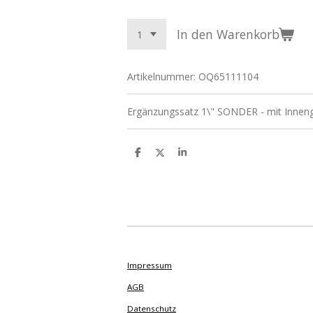
In den Warenkorb
Artikelnummer:
OQ65111104
Ergänzungssatz 1\" SONDER - mit Innen
T
T
T
e
e
e
i
i
i
l
l
l
e
e
e
n
n
n
Impressum
AGB
Datenschutz