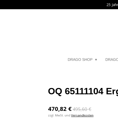
25 Jah
Zum
Hauptinhalt
springen
DRAGO SHOP
DRAG
OQ 65111104 E
470,82 €
495,60 €
zzgl. MwSt. und
Versandkosten