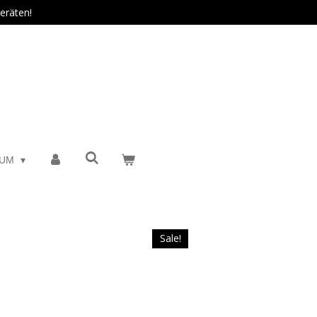
eräten!
SUM
Sale!