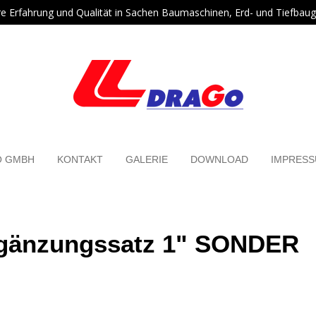
re Erfahrung und Qualität in Sachen Baumaschinen, Erd- und Tiefbaug
O GMBH
KONTAKT
GALERIE
DOWNLOAD
IMPRES
rgänzungssatz 1" SONDER