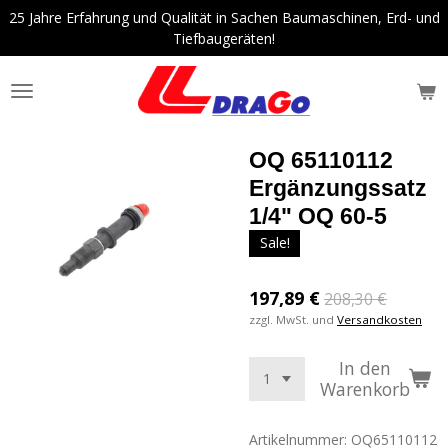
25 Jahre Erfahrung und Qualität in Sachen Baumaschinen, Erd- und
Zum
Tiefbaugeräten!
Hauptinhalt
springen
OQ 65110112
Ergänzungssatz
1/4" OQ 60-5
Sale!
197,89 €
208,30 €
zzgl. MwSt. und
Versandkosten
In den
Warenkorb
Artikelnummer:
OQ65110112