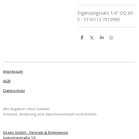
Ergänzungssatz 1/4" OQ 60-
5 - 5110112 7512990
T
T
T
T
e
e
e
e
i
i
i
i
l
l
l
l
e
e
e
e
n
n
n
n
Impressum
AGB
Datenschutz
Alle Angaben ohne Gewähr.
Irrtümer, Änderung und Zwischenverkauf vorbehalten.
Drago GmbH - Vertrieb & Engineering
Industriestraße 10