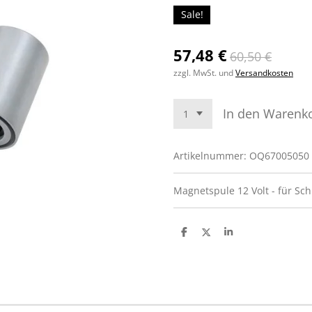
Sale!
57,48 €
60,50 €
zzgl. MwSt. und
Versandkosten
In den Warenk
Artikelnummer:
OQ67005050
Magnetspule 12 Volt - für Sch
T
T
T
e
e
e
i
i
i
l
l
l
e
e
e
n
n
n