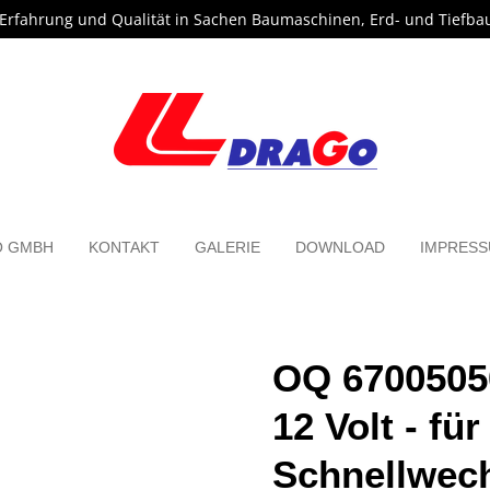
 Erfahrung und Qualität in Sachen Baumaschinen, Erd- und Tiefba
O GMBH
KONTAKT
GALERIE
DOWNLOAD
IMPRES
OQ 6700505
12 Volt - für
Schnellwech