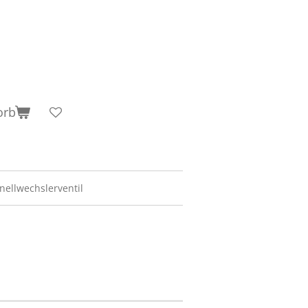
orb
nellwechslerventil