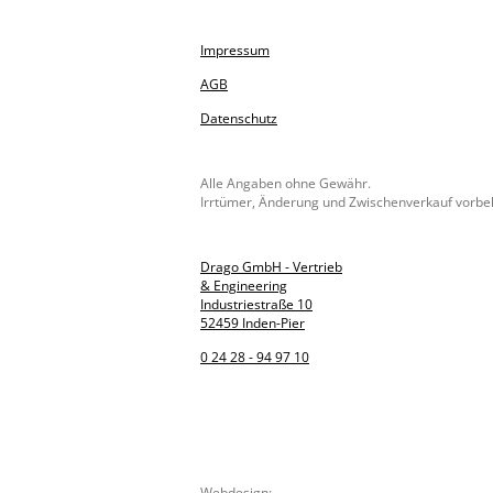
Impressum
AGB
Datenschutz
Alle Angaben ohne Gewähr.
Irrtümer, Änderung und Zwischenverkauf vorbe
Drago GmbH - Vertrieb
& Engineering
Industriestraße 10
52459 Inden-Pier
0 24 28 - 94 97 10
Webdesign: