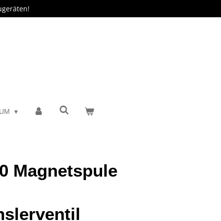
ugeräten!
SUM
0 Magnetspule
slerventil