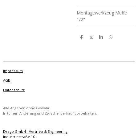
Montagewerkzeug Muffe
1/2"
T
T
T
T
e
e
e
e
i
i
i
i
l
l
l
l
e
e
e
e
n
n
n
n
Impressum
AGB
Datenschutz
Alle Angaben ohne Gewähr.
Irrtümer, Änderung und Zwischenverkauf vorbehalten.
Drago GmbH - Vertrieb & Engineering
Industriestraße 10