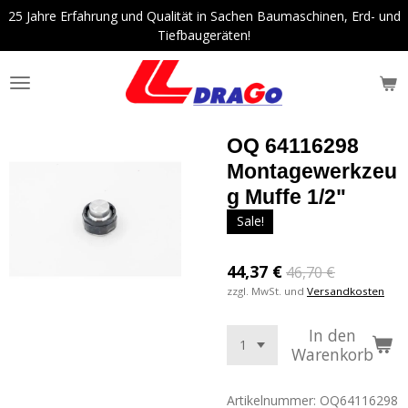
25 Jahre Erfahrung und Qualität in Sachen Baumaschinen, Erd- und
Zum
Tiefbaugeräten!
Hauptinhalt
springen
OQ 64116298
Montagewerkzeu
g Muffe 1/2"
Sale!
44,37 €
46,70 €
zzgl. MwSt. und
Versandkosten
In den
Warenkorb
Artikelnummer:
OQ64116298