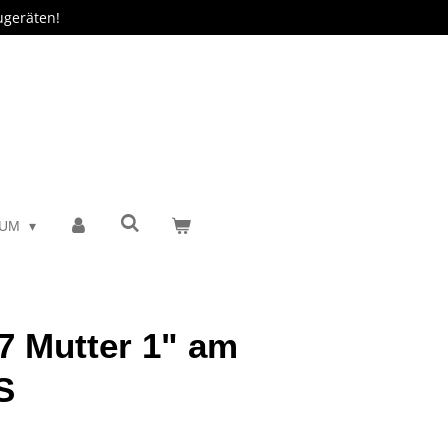
ugeräten!
SUM
7 Mutter 1" am
S