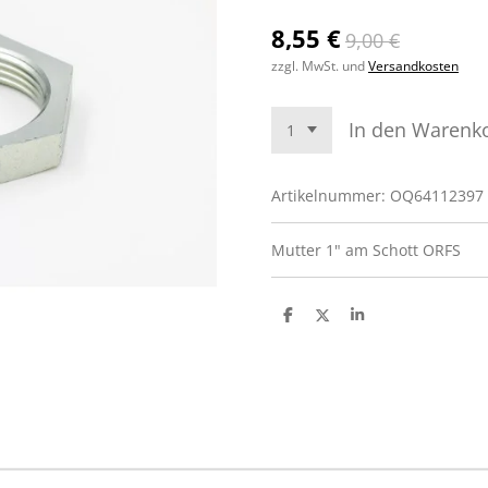
8,55 €
9,00 €
zzgl. MwSt. und
Versandkosten
In den Warenk
Artikelnummer:
OQ64112397
Mutter 1" am Schott ORFS
T
T
T
e
e
e
i
i
i
l
l
l
e
e
e
n
n
n