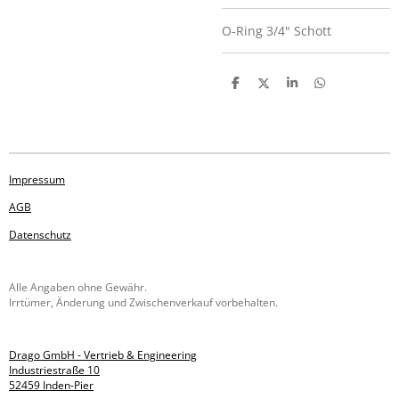
O-Ring 3/4" Schott
T
T
T
T
e
e
e
e
i
i
i
i
l
l
l
l
e
e
e
e
n
n
n
n
Impressum
AGB
Datenschutz
Alle Angaben ohne Gewähr.
Irrtümer, Änderung und Zwischenverkauf vorbehalten.
Drago GmbH - Vertrieb & Engineering
Industriestraße 10
52459 Inden-Pier