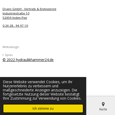
Drago GmbH - Vertrieb & Engineering
Industriestraße 10
52459 Inden-Pier
0 24 28 - 94 97 10
Webdesign:
I. Spies
© 2022 hydraulikhammer24.de
Diese Website verwendet Cookies, um Ihr
Nutzererlebnis zu verbessern und
maßgeschneiderte Anzeigen anzuzeigen. Die
fortgesetzte Nutzung dieser Website bestätigt
Ihre Zustimmung zur Verwendung von Cookies.
Ich stimme zu
E-Mail
Telefon
Karte