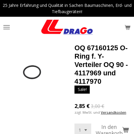
25 Jahre Erfahrung und Qualität in Sachen Baumaschinen, Erd- und
Zum
Tiefbaugeräten!
Hauptinhalt
springen
OQ 67160125 O-
Ring f. Y-
Verteiler OQ 90 -
4117969 und
4117970
Sale!
2,85 €
3,00 €
zzgl. MwSt. und
Versandkosten
In den
Warenkorb