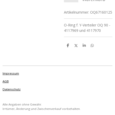
Artikelnummer:
OQ67160125
O-Ring f. Y-Verteiler OQ 90 -
4117969 und 4117970
T
T
T
T
e
e
e
e
i
i
i
i
l
l
l
l
e
e
e
e
n
n
n
n
Impressum
AGB
Datenschutz
Alle Angaben ohne Gewähr.
Irrtümer, Änderung und Zwischenverkauf vorbehalten.