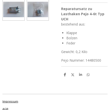
Reparatursatz zu
Lasthaken Pejo 4-6t Typ
UCH
bestehend aus:
Klappe
Bolzen
Feder
Gewicht: 0,2 Kilo
Pejo Nummer: 14480500
T
T
T
T
e
e
e
e
i
i
i
i
l
l
l
l
e
e
e
e
n
n
n
n
Impressum
AGB