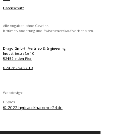
Datenschutz
Alle Angaben ohne Gewähr.
Irrtümer, Änderung und Zwischenverkauf vorbehalten.
Drago GmbH - Vertrieb & Engineering
Industriestraße 10
52459 Inden-Pier
0 24 28 - 94 97 10
Webdesign:
I. Spies
© 2022 hydraulikhammer24.de