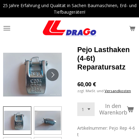
25 Jahre Erfahrung und Qualität in Sachen Baumaschinen, Erd- und
Zum
Tiefbaugeräten!
Hauptinhalt
springen
Pejo Lasthaken
(4-6t)
Reparatursatz
60,00 €
zzgl. MwSt. und
Versandkosten
In den
Warenkorb
Artikelnummer:
Pejo Rep 4-6
t