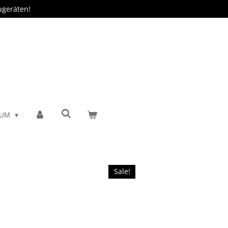
ugeräten!
SUM
Sale!