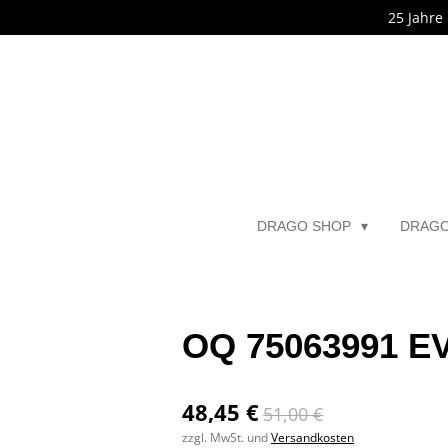
25 Jahre
Zum
Hauptinhalt
springen
DRAGO SHOP
DRAG
OQ 75063991 EV
48,45 €
51,00 €
zzgl. MwSt. und
Versandkosten