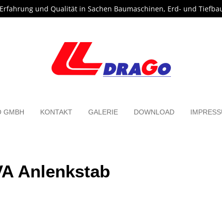
 Erfahrung und Qualität in Sachen Baumaschinen, Erd- und Tiefba
O GMBH
KONTAKT
GALERIE
DOWNLOAD
IMPRES
A Anlenkstab