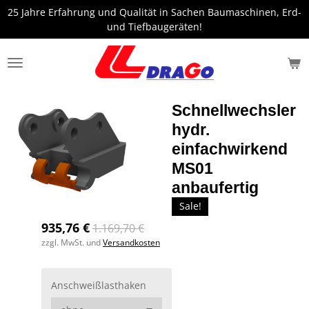
25 Jahre Erfahrung und Qualität in Sachen Baumaschinen, Erd-
Zum
und Tiefbaugeräten!
Hauptinhalt
springen
Schnellwechsler
hydr.
einfachwirkend
MS01
anbaufertig
Sale!
935,76 €
1.169,70 €
zzgl. MwSt. und
Versandkosten
Anschweißlasthaken