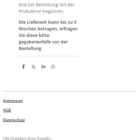
erst bei Bestellung mit der
Produktion beginnen.
Die Lieferzeit kann bis zu 5
Wochen betragen, erfragen
Sie diese bitte
gegebenenfalls vor der
Bestellung
T
T
T
T
e
e
e
e
i
i
i
i
l
l
l
l
e
e
e
e
n
n
n
n
Impressum
AGB
Datenschutz
Alle Angaben ohne Gewähr.