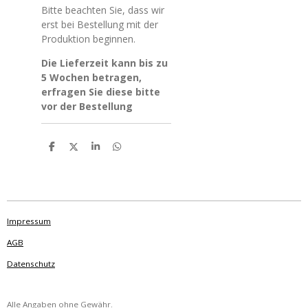
Bitte beachten Sie, dass wir
erst bei Bestellung mit der
Produktion beginnen.
Die Lieferzeit kann bis zu
5 Wochen betragen,
erfragen Sie diese bitte
vor der Bestellung
T
T
T
T
e
e
e
e
i
i
i
i
l
l
l
l
e
e
e
e
n
n
n
n
Impressum
AGB
Datenschutz
Alle Angaben ohne Gewähr.