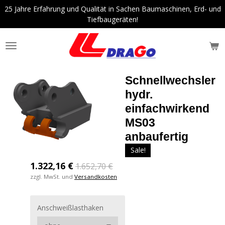
25 Jahre Erfahrung und Qualität in Sachen Baumaschinen, Erd- und
Zum
Tiefbaugeräten!
Hauptinhalt
springen
Schnellwechsler
hydr.
einfachwirkend
MS03
anbaufertig
Sale!
1.322,16 €
1.652,70 €
zzgl. MwSt. und
Versandkosten
Anschweißlasthaken